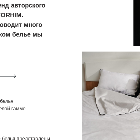
енд авторского
FORHIM.
роводит много
аком белье мы
 белья
елой гамме
о белья представлены